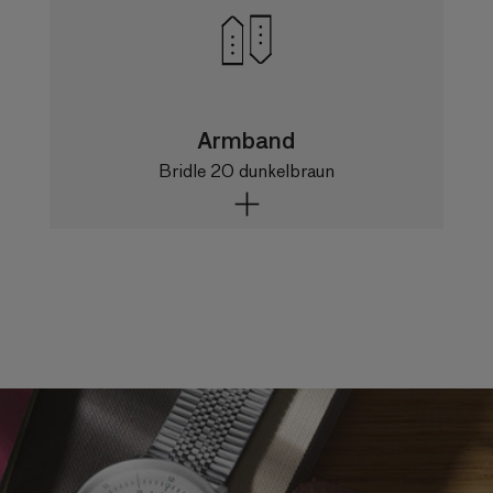
Gangabweichung
-10/+30s pro Tag
Gangreserve
42 Stunden
Armband
Funktionen
Bridle 20 dunkelbraun
Zweite Zeitzone (True GMT), Datum,
Sekundenstopp, Handaufzug
Armband
Bridle 20 dunkelbraun
Material
Bridle-Leder aus England
Länge
78 + 115 mm
Schnellwechselsystem