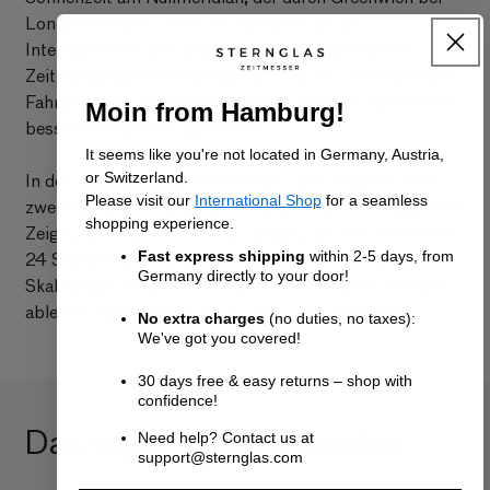
London verläuft. Dieser wurde 1884 auf der
Internationalen Meridian-Konferenz als weltweiter
Zeitbezugspunkt festgelegt. Ziel war es, internationale
Fahrpläne, die Navigation und den globalen Funkverkehr
Moin from Hamburg!
besser koordinieren zu können.
It seems like you're not located in Germany, Austria,
or Switzerland.
In der Uhrenwelt bezeichnet GMT die Fähigkeit, eine
Please visit our
International Shop
for a seamless
zweite Zeitzone anzuzeigen. Dafür sorgt ein zusätzlicher
shopping experience.
Zeiger, der sogenannte GMT-Zeiger, der sich einmal alle
Fast express shipping
within 2-5 days, from
24 Stunden dreht und auf eine separate 24-Stunden-
Germany directly to your door!
Skala zeigt. So lässt sich jederzeit eine zweite Ortszeit
ablesen, etwa für New York, Tokio oder Kapstadt.
No extra charges
(no duties, no taxes):
We've got you covered!
30 days free & easy returns – shop with
confidence!
Das sagen unsere Kunden
Need help? Contact us at
support@sternglas.com