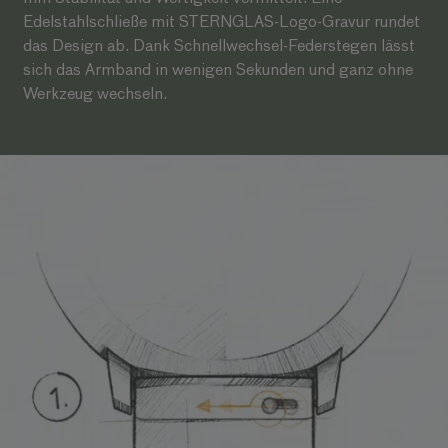
Edelstahlschließe mit STERNGLAS-Logo-Gravur rundet
das Design ab. Dank Schnellwechsel-Federstegen lässt
sich das Armband in wenigen Sekunden und ganz ohne
Werkzeug wechseln.