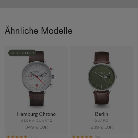
Ähnliche Modelle
BESTSELLER
Hamburg Chrono
Berlin
MECHA-QUARTZ
QUARZ
Normaler
349 € EUR
Normaler
239 € EUR
Preis
Preis
(72)
(55)