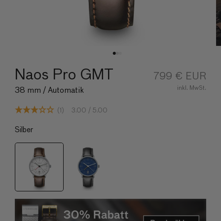
Naos Pro GMT
Normaler
799 € EUR
Preis
inkl. MwSt.
38 mm / Automatik
(1)
3.00
/ 5.00
Silber