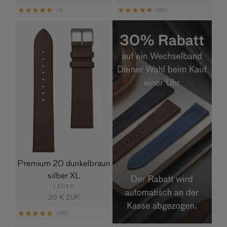
Preis
(5)
(162)
Premium 20 dunkelbraun
silber XL
LEDER
Normaler
39 € EUR
Preis
(162)