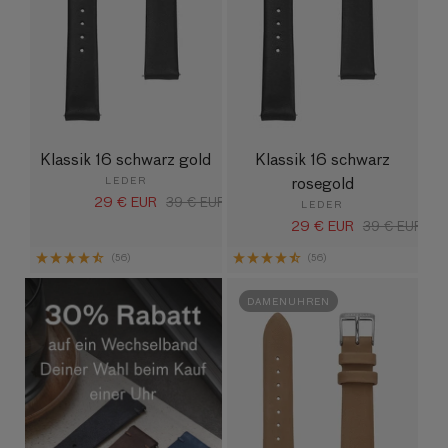
Klassik 16 schwarz gold
Klassik 16 schwarz
rosegold
LEDER
29 € EUR
Verkaufspreis
Normaler
39 € EUR
LEDER
Preis
29 € EUR
Verkaufspreis
Normaler
39 € EUR
Preis
(56)
(56)
DAMENUHREN