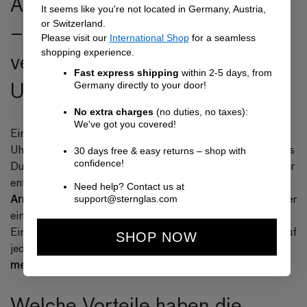
Anlässe passend gekleidet sein
It seems like you're not located in Germany, Austria,
– ganz einfach mit
or Switzerland.
Please visit our
International Shop
for a seamless
verschiedenen
shopping experience.
Fast express shipping
within 2-5 days, from
Uhrenarmbändern
Germany directly to your door!
No extra charges
(no duties, no taxes):
We've got you covered!
Ein weiterer Grund, warum es sich lohnt mehrere
Uhrenarmbänder für Deine Lieblingsuhr zu haben, ist dass
30 days free & easy returns – shop with
perfekt auf Dein Outfit anpassen
confidence!
Du sie so
kannst. Für
eleganteres
entsprechende Anlässe kannst Du so ein
Need help? Contact us at
Armband
alltäglichen Gebrauch
wählen und für den
eher
support@sternglas.com
eine schlichtere Variante. So hast Du mehrere Uhren in
Einer. Ein angenehmer Nebeneffekt ist, dass Du die Uhr auf
SHOP NOW
ohne für viel Geld
jedes Outfit abstimmen kannst,
mehrere Uhren kaufen zu müssen
.
Welche Vorteile haben die