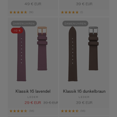
Normaler
49 € EUR
Normaler
39 € EUR
Preis
Preis
(19)
(1)
DAMENUHREN
DAMENUHREN
-10 €
Klassik 16 lavendel
Klassik 16 dunkelbraun
LEDER
LEDER
29 € EUR
Normaler
39 € EUR
Verkaufspreis
Normaler
39 € EUR
Preis
Preis
(56)
(56)