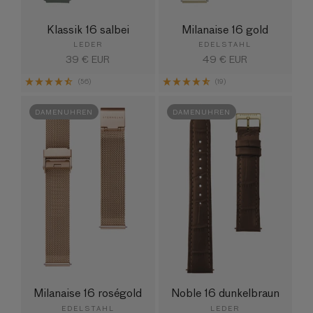
Klassik 16 salbei
Milanaise 16 gold
LEDER
EDELSTAHL
Normaler
39 € EUR
Normaler
49 € EUR
Preis
Preis
(56)
(19)
DAMENUHREN
DAMENUHREN
Milanaise 16 roségold
Noble 16 dunkelbraun
EDELSTAHL
LEDER