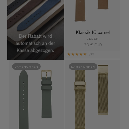
Klassik 16 camel
LEDER
Normaler
39 € EUR
Preis
(56)
DAMENUHREN
DAMENUHREN