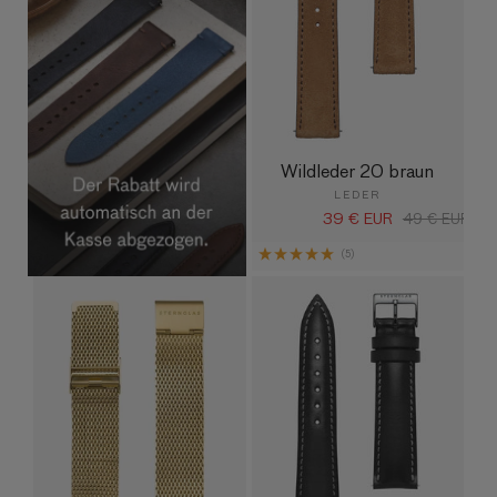
Wildleder 20 braun
LEDER
39 € EUR
Verkaufspreis
Normaler
49 € EUR
Preis
(5)