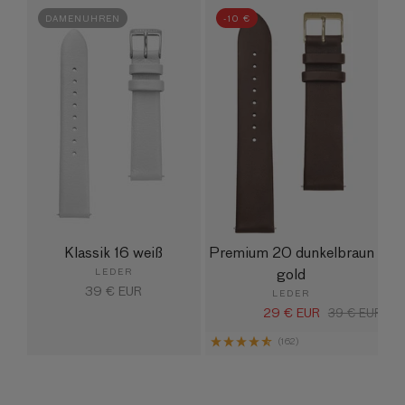
DAMENUHREN
-10 €
Klassik 16 weiß
Premium 20 dunkelbraun
gold
LEDER
Normaler
39 € EUR
LEDER
Preis
29 € EUR
Verkaufspreis
Normaler
39 € EUR
Preis
(162)