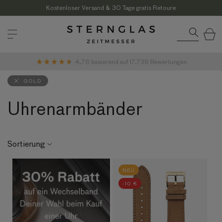
Direkt
zum
Kostenloser Versand & 30 Tage gratis Retoure
Inhalt
Warenkor
4,76
basierend auf
17.739
Bewertungen
GOLD
Uhrenarmbänder
Sortierung
NEU
-10 €