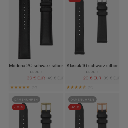
Modena 20 schwarz silber
Klassik 16 schwarz silber
LEDER
LEDER
39 € EUR
29 € EUR
Verkaufspreis
Normaler
49 € EUR
Verkaufspreis
Normaler
39 € EUR
Preis
Preis
(57)
(56)
DAMENUHREN
DAMENUHREN
-10 €
-10 €