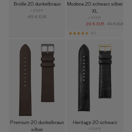
Bridle 20 dunkelbraun
Modena 20 schwarz silber
XL
LEDER
Normaler
49 € EUR
LEDER
Preis
39 € EUR
Verkaufspreis
Normaler
49 € EUR
Preis
(57)
Premium 20 dunkelbraun
Heritage 20 schwarz
silber
LEDER