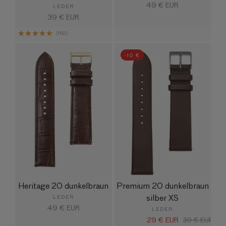
Normaler
49 € EUR
LEDER
Preis
Normaler
39 € EUR
Preis
(162)
-10 €
Heritage 20 dunkelbraun
Premium 20 dunkelbraun
silber XS
LEDER
Normaler
49 € EUR
LEDER
Preis
29 € EUR
Verkaufspreis
Normaler
39 € EUR