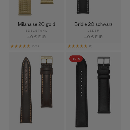
Milanaise 20 gold
Bridle 20 schwarz
EDELSTAHL
LEDER
Normaler
49 € EUR
Normaler
49 € EUR
Preis
Preis
(174)
(1)
-10 €