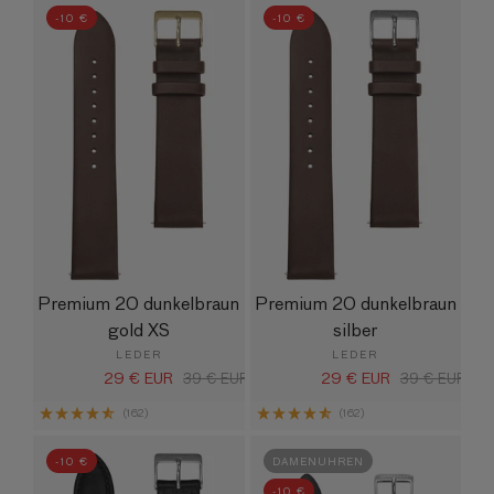
-10 €
-10 €
Premium 20 dunkelbraun
Premium 20 dunkelbraun
gold XS
silber
LEDER
LEDER
29 € EUR
29 € EUR
Verkaufspreis
Normaler
39 € EUR
Verkaufspreis
Normaler
39 € EUR
Preis
Preis
(162)
(162)
-10 €
DAMENUHREN
-10 €