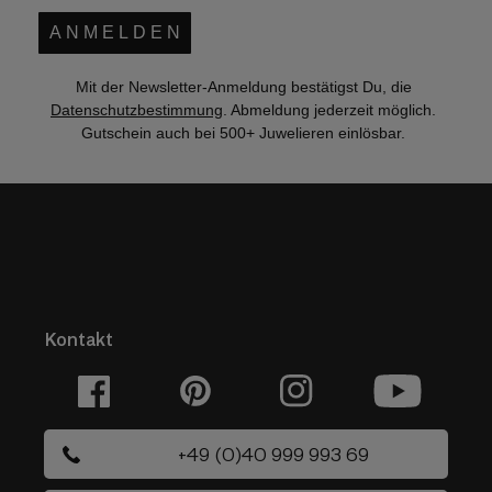
A N M E L D E N
Mit der Newsletter-Anmeldung bestätigst Du, die
Datenschutzbestimmung
. Abmeldung jederzeit möglich.
Gutschein auch bei 500+ Juwelieren einlösbar.
Kontakt
Facebook
Pinterest
Instagram
YouTube
+49 (0)40 999 993 69