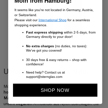
Moin from Hamburg!
It seems like you're not located in Germany, Austria,
or Switzerland.
Please visit our
International Shop
for a seamless
shopping experience.
Fast express shipping
within 2-5 days, from
Germany directly to your door!
No extra charges
(no duties, no taxes):
We've got you covered!
30 days free & easy returns – shop with
confidence!
Uhrenarmbänder aus Nylon
Need help? Contact us at
support@sternglas.com
Uhrenarmband mit besonders
Möchtest Du gerne ein
SHOP NOW
hohem Tragekomfort, das aber nicht aus tierischen
Materialien
hergestellt wurde, werden Dich
veganen
unsere
Armbänder aus Nylon überzeugen. Sie