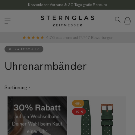
Direkt
zum
Kostenloser Versand & 30 Tage gratis Retoure
Inhalt
Warenkor
4,76
basierend auf
17.747
Bewertungen
KAUTSCHUK
Uhrenarmbänder
Sortierung
NEU
-10 €