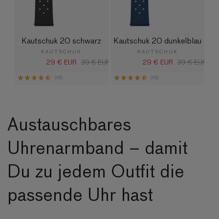
Kautschuk 20 schwarz
Kautschuk 20 dunkelblau
KAUTSCHUK
KAUTSCHUK
29 € EUR
29 € EUR
Verkaufspreis
Normaler
39 € EUR
Verkaufspreis
Normaler
39 € EUR
Preis
Preis
(16)
(16)
Austauschbares
Uhrenarmband – damit
Du zu jedem Outfit die
passende Uhr hast