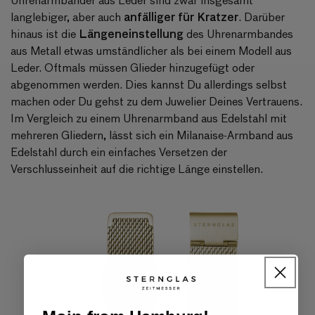
anfälliger für Kratzer
langlebiger, aber auch
. Darüber
Längeneinstellung
hinaus ist die
des Uhrenarmbandes
aus Metall etwas umständlicher als bei einem Modell aus
Leder. Oftmals müssen Glieder hinzugefügt oder
abgenommen werden. Dies kannst Du allerdings selbst
machen oder Du gehst zu dem Juwelier Deines Vertrauens.
Im Vergleich zu einem Uhrenarmband aus Edelstahl mit
mehreren Gliedern, lässt sich ein
Milanaise-Armband
aus
Edelstahl durch ein einfaches Versetzen der
Verschlusseinheit auf die richtige Länge einstellen.