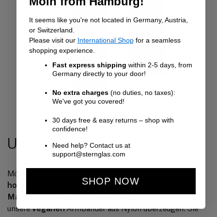
Moin from Hamburg!
It seems like you're not located in Germany, Austria,
or Switzerland.
Please visit our
International Shop
for a seamless
shopping experience.
Fast express shipping
within 2-5 days, from
Germany directly to your door!
No extra charges
(no duties, no taxes):
We've got you covered!
30 days free & easy returns – shop with
confidence!
Uhrenarmbänder aus Nylon
Need help? Contact us at
support@sternglas.com
Uhrenarmband mit besonders
Möchtest Du gerne ein
SHOP NOW
hohem Tragekomfort, das aber nicht aus tierischen
Materialien
hergestellt wurde, werden Dich
veganen
unsere
Armbänder aus Nylon überzeugen. Sie