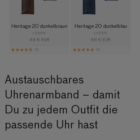
Heritage 20 dunkelbraun
Heritage 20 dunkelblau
LEDER
LEDER
Normaler
49 € EUR
Normaler
49 € EUR
Preis
Preis
(5)
(4)
Austauschbares
Uhrenarmband – damit
Du zu jedem Outfit die
passende Uhr hast