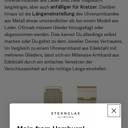
anfälliger für Kratzer
langlebiger, aber auch
. Darüber
Längeneinstellung
hinaus ist die
des Uhrenarmbandes
aus Metall etwas umständlicher als bei einem Modell aus
Leder. Oftmals müssen Glieder hinzugefügt oder
abgenommen werden. Dies kannst Du allerdings selbst
machen oder Du gehst zu dem Juwelier Deines Vertrauens.
Im Vergleich zu einem Uhrenarmband aus Edelstahl mit
mehreren Gliedern, lässt sich ein
Milanaise-Armband
aus
Edelstahl durch ein einfaches Versetzen der
Verschlusseinheit auf die richtige Länge einstellen.