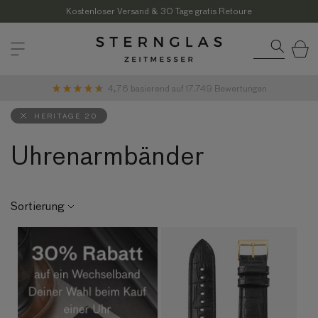
Direkt
zum
Kostenloser Versand & 30 Tage gratis Retoure
Inhalt
Warenkor
4,76
basierend auf
17.749
Bewertungen
HERITAGE 20
Uhrenarmbänder
Sortierung