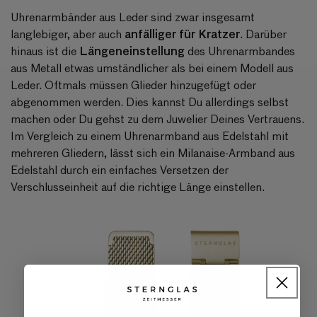
Uhrenarmbänder aus Leder sind zwar insgesamt
anfälliger für Kratzer
langlebiger, aber auch
. Darüber
Längeneinstellung
hinaus ist die
des Uhrenarmbandes
aus Metall etwas umständlicher als bei einem Modell aus
Leder. Oftmals müssen Glieder hinzugefügt oder
abgenommen werden. Dies kannst Du allerdings selbst
machen oder Du gehst zu dem Juwelier Deines Vertrauens.
Im Vergleich zu einem Uhrenarmband aus Edelstahl mit
mehreren Gliedern, lässt sich ein
Milanaise-Armband
aus
Edelstahl durch ein einfaches Versetzen der
Verschlusseinheit auf die richtige Länge einstellen.