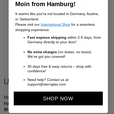
Moin from Hamburg!
It seems like you're not located in Germany, Austria,
or Switzerland.
Please visit our
International Shop
for a seamless
shopping experience.
Fast express shipping
within 2-5 days, from
Germany directly to your door!
No extra charges
(no duties, no taxes):
We've got you covered!
30 days free & easy returns – shop with
confidence!
Uhrenarmbänder aus Nylon
Need help? Contact us at
support@sternglas.com
Uhrenarmband mit besonders
Möchtest Du gerne ein
SHOP NOW
hohem Tragekomfort, das aber nicht aus tierischen
Materialien
hergestellt wurde, werden Dich