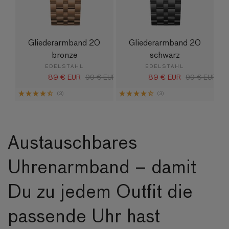
Gliederarmband 20
Gliederarmband 20
bronze
schwarz
EDELSTAHL
EDELSTAHL
89 € EUR
89 € EUR
Verkaufspreis
Normaler
99 € EUR
Verkaufspreis
Normaler
99 € EUR
Preis
Preis
(3)
(3)
Austauschbares
Uhrenarmband – damit
Du zu jedem Outfit die
passende Uhr hast