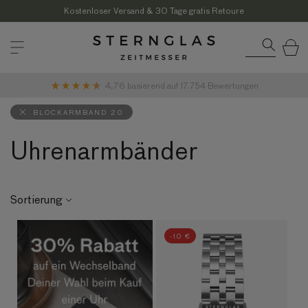
Direkt
zum
Kostenloser Versand & 30 Tage gratis Retoure
Inhalt
Warenkor
4,76
basierend auf
17.754
Bewertungen
BLOCKARMBAND 20
Uhrenarmbänder
Sortierung
-10 €