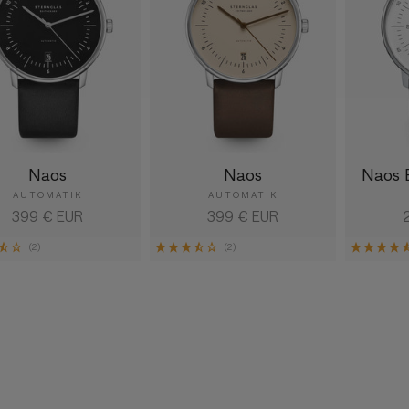
Naos
Naos
Naos 
AUTOMATIK
AUTOMATIK
Normaler
399 € EUR
Normaler
399 € EUR
N
Preis
Preis
P
(2)
(2)