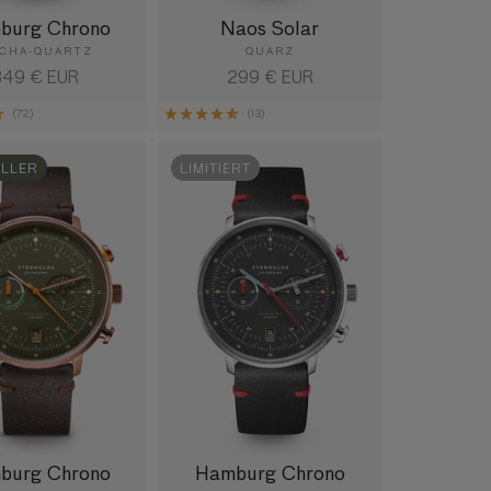
burg Chrono
Naos Solar
CHA-QUARTZ
QUARZ
ormaler
349 € EUR
Normaler
299 € EUR
reis
Preis
(72)
(13)
ELLER
LIMITIERT
burg Chrono
Hamburg Chrono