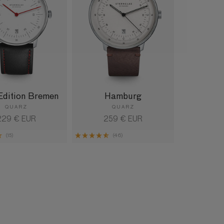
Edition Bremen
Hamburg
QUARZ
QUARZ
ormaler
229 € EUR
Normaler
259 € EUR
reis
Preis
(15)
(46)