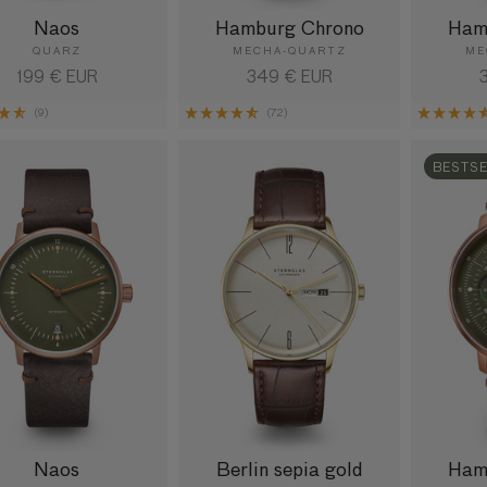
Naos
Hamburg Chrono
Ham
QUARZ
MECHA-QUARTZ
ME
Normaler
199 € EUR
Normaler
349 € EUR
N
Preis
Preis
P
(9)
(72)
BESTS
Naos
Berlin sepia gold
Ham