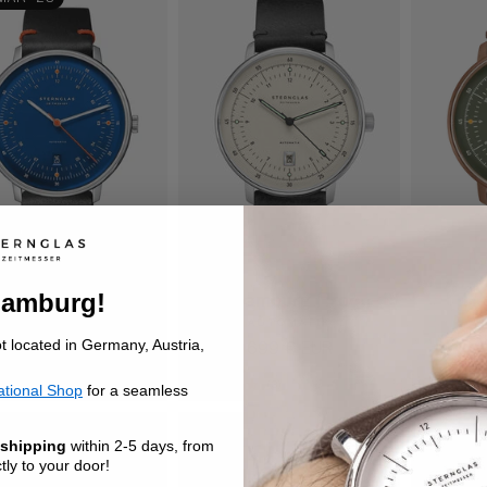
mburg Automatik
Hamburg Pro
Ha
Hamburg!
EDITION KÜSTE
AUTOMATIK
ot located in Germany, Austria,
Normaler
399 € EUR
Normaler
699 € EUR
N
Preis
Preis
P
(57)
(3)
ational Shop
for a seamless
 shipping
within 2-5 days, from
ly to your door!