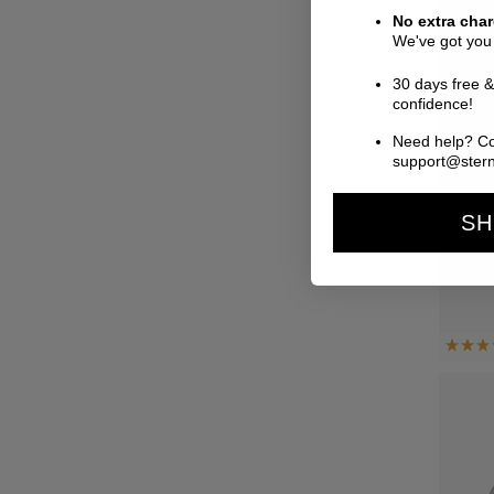
No extra cha
We've got you
30 days free &
confidence!
Need help? Co
support@ster
SH