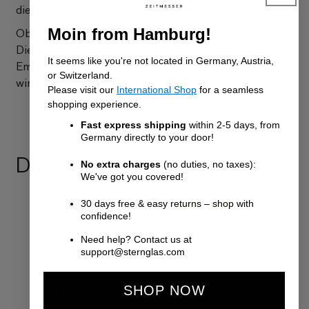
die Löcher im Gehäuse führst.
Moin from Hamburg!
Ob Lederband, Cordura® Nylon oder im Milanaise-Stil.
Die Wahl liegt bei Dir. Unsere persönlichen
It seems like you're not located in Germany, Austria,
Empfehlungen passend zu Deinem Zeitmesser, haben
or Switzerland.
wir oben für Dich zusammengestellt.
Please visit our
International Shop
for a seamless
shopping experience.
Fast express shipping
within 2-5 days, from
Germany directly to your door!
Das sagen unsere Kunden
No extra charges
(no duties, no taxes):
We've got you covered!
Hervorragend
30 days free & easy returns – shop with
confidence!
5
12
basierend auf
Bewertungen
Need help? Contact us at
support@sternglas.com
Anonym
Anonym
SHOP NOW
Verified Customer
Verifi
Tolles Design, nicht so protzig wie bei
Alles se