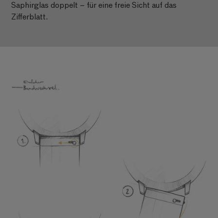
Saphirglas doppelt – für eine freie Sicht auf das
Zifferblatt.