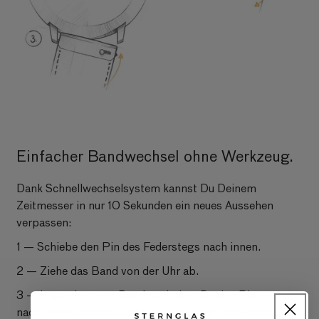
Einfacher Bandwechsel ohne Werkzeug.
Dank Schnellwechselsystem kannst Du Deinem
Zeitmesser in nur 10 Sekunden ein neues Aussehen
verpassen:
1 — Schiebe den Pin des Federstegs nach innen.
2 — Ziehe das Band von der Uhr ab.
3 — Lege ein neues Band an, indem Du den Pin erneut
nach innen schiebst und den Federsteg nacheinander in