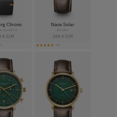
rg Chrono
Naos Solar
A-QUARTZ
QUARZ
maler
9 € EUR
Normaler
299 € EUR
is
Preis
2)
(13)