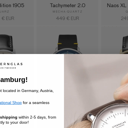
ition 1905
Tachymeter 2.0
Naos XL 
UARZ
MECHA-QUARTZ
maler
 € EUR
Normaler
449 € EUR
Nor
24
s
Preis
Pre
(3)
(3
Hamburg!
ot located in Germany, Austria,
ational Shop
for a seamless
Großdatum
Hamburg Edition 1911
Naos Edi
 shipping
within 2-5 days, from
ly to your door!
UARZ
QUARZ