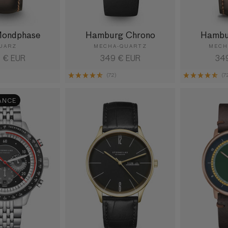
Mondphase
Hamburg Chrono
Hambu
UARZ
MECHA-QUARTZ
MECH
maler
 € EUR
Normaler
349 € EUR
Nor
34
s
Preis
Pre
)
(72)
(7
ANCE