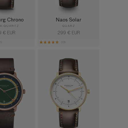
rg Chrono
Naos Solar
A-QUARTZ
QUARZ
maler
9 € EUR
Normaler
299 € EUR
is
Preis
2)
(13)