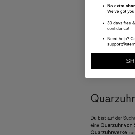
Nor
299
No extra cha
Prei
We've got you
(15)
30 days free &
confidence!
Need help? Co
support@ster
SH
Quarzuhr
Du bist auf der Such
Quarzuhr von 
eine
Quarzuhrwerke
zu