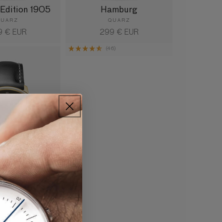
Edition 1905
Hamburg
QUARZ
QUARZ
maler
9 € EUR
Normaler
299 € EUR
is
Preis
)
(46)
tion Heritage
QUARZ