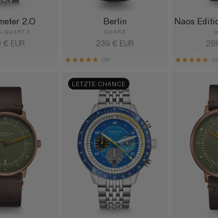
meter 2.0
Berlin
Naos Editi
A-QUARTZ
QUARZ
aler
 € EUR
Normaler
239 € EUR
Nor
29
s
Preis
Pre
(55)
(15
LETZTE CHANCE