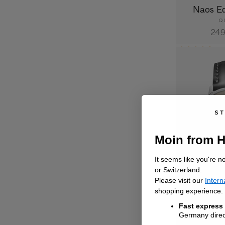
Naos Ed
Q
Nor
249
Prei
(15)
Moin from 
It seems like you're n
or Switzerland.
Please visit our
Intern
shopping experience.
Naos 
Fast express
Germany direct
Q