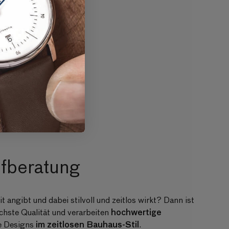
maler
9 € EUR
is
)
ufberatung
angibt und dabei stilvoll und zeitlos wirkt? Dann ist
hochwertige
öchste Qualität und verarbeiten
im zeitlosen Bauhaus-Stil
e Designs
.