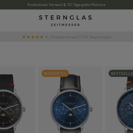
Kostenloser Versand & 30 Tage gratis Retoure
4,76
basierend auf
17.747
Bewertungen
WIEDER DA
BESTSELL