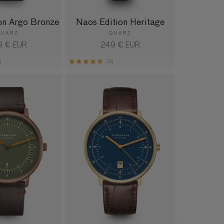
on Argo Bronze
Naos Edition Heritage
QUARZ
QUARZ
maler
9 € EUR
Normaler
249 € EUR
is
Preis
)
(3)