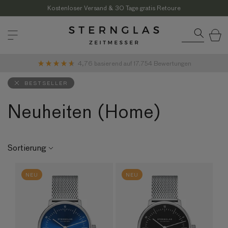
Direkt
zum
Kostenloser Versand & 30 Tage gratis Retoure
Inhalt
Warenkor
4,76
basierend auf
17.754
Bewertungen
BESTSELLER
Neuheiten (Home)
Sortierung
NEU
NEU