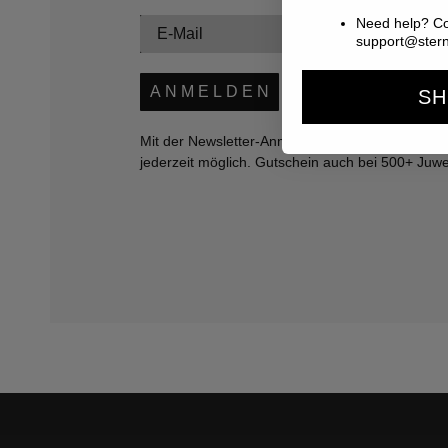
Need help? Co
support@ster
A N M E L D E N
SH
Mit der Newsletter-Anmeldung bestätigst Du, di
jederzeit möglich. Gutschein auch bei 500+ Juwel