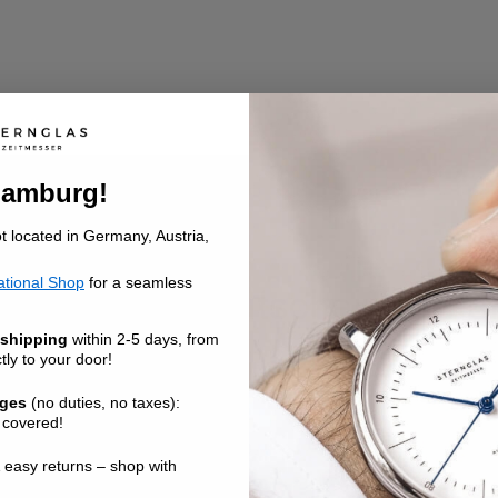
Hamburg!
ot located in Germany, Austria,
ational Shop
for a seamless
eren & 10€ Gutschein siche
 shipping
within 2-5 days, from
ly to your door!
gutschein.
rges
(no duties, no taxes):
 covered!
verpasse nie wieder limitierte Editionen, Sales und aufregende 
ommunity!
 easy returns – shop with