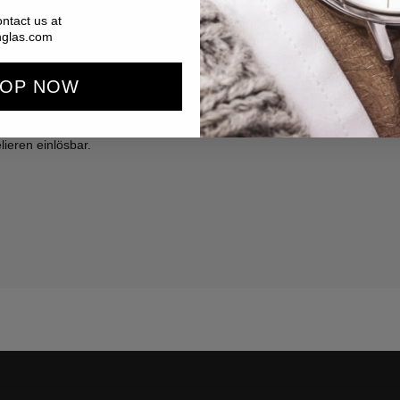
ntact us at
nglas.com
OP NOW
e
Datenschutzbestimmung
. Abmeldung
ieren einlösbar.