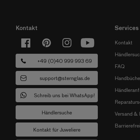
Kontakt
Services
Kontakt
Facebook
Pinterest
Instagram
YouTube
Händlersu
+49 (0)40 999 993 69
FAQ
support@sternglas.de
Handbüche
Händleranf
Schreib uns bei WhatsApp!
Reparaturs
Händlersuche
Versand & 
Barrierefre
Kontakt für Juweliere