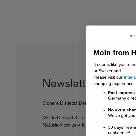
Moin from 
It seems like you're n
or Switzerland.
Please visit our
Intern
Newsletter abonni
shopping experience.
Fast express
Germany direct
Sichere Dir jetzt Deinen 10€ Willkommens
No extra cha
We've got you
Melde Dich jetzt für den Newsletter an und 
Natürlich exklusiv für unsere Newsletter C
30 days free &
confidence!