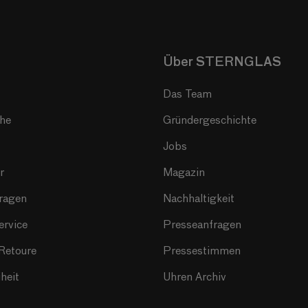
Über STERNGLAS
Das Team
che
Gründergeschichte
Jobs
r
Magazin
ragen
Nachhaltigkeit
ervice
Presseanfragen
Retoure
Pressestimmen
iheit
Uhren Archiv