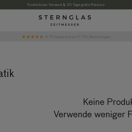
Kostenloser Versand & 30 Tage gratis Retoure
4,76
basierend auf
17.742
Bewertungen
tik
Keine Produ
Verwende weniger F