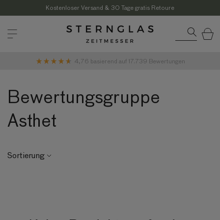
Direkt
zum
Kostenloser Versand & 30 Tage gratis Retoure
Inhalt
Warenkor
4,76
basierend auf
17.739
Bewertungen
Bewertungsgruppe
Asthet
Sortierung