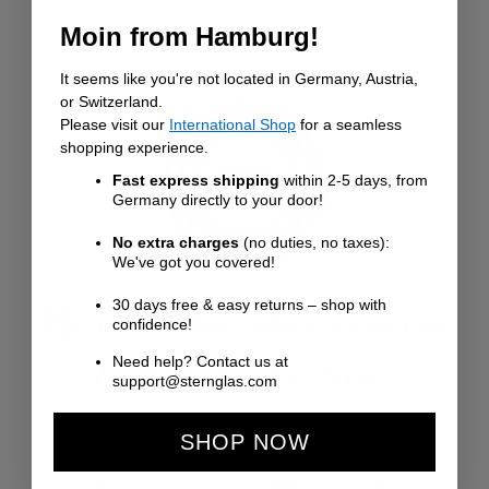
Moin from Hamburg!
It seems like you're not located in Germany, Austria,
or Switzerland.
Please visit our
International Shop
for a seamless
shopping experience.
Fast express shipping
within 2-5 days, from
Germany directly to your door!
No extra charges
(no duties, no taxes):
We've got you covered!
Newsletter abonnieren
30 days free & easy returns – shop with
confidence!
& 10€ Gutschein
Need help? Contact us at
support@sternglas.com
sichern
SHOP NOW
Sichere Dir jetzt Deinen 10€ Willkommensgutschein.