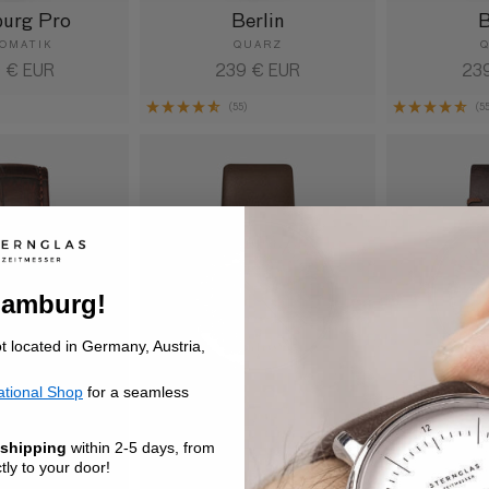
urg Pro
Berlin
B
OMATIK
QUARZ
maler
 € EUR
Normaler
239 € EUR
Nor
23
s
Preis
Pre
(55)
(5
Hamburg!
ot located in Germany, Austria,
ational Shop
for a seamless
 shipping
within 2-5 days, from
ly to your door!
sepia gold
Naos XL
Na