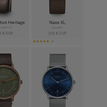
tion Heritage
Naos XL
TOMATIK
QUARZ
maler
9 € EUR
Normaler
219 € EUR
is
Preis
(3)