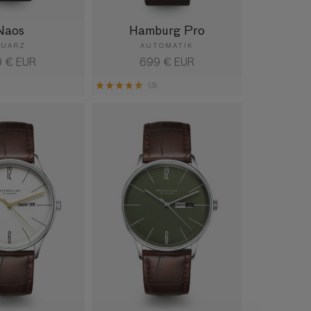
Naos
Hamburg Pro
QUARZ
AUTOMATIK
maler
9 € EUR
Normaler
699 € EUR
is
Preis
)
(3)