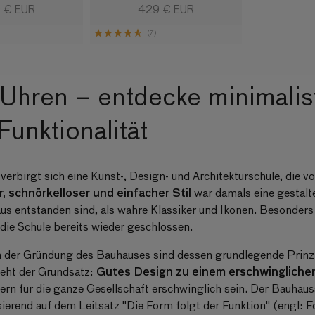
aler
 € EUR
Normaler
429 € EUR
s
Preis
(7)
Uhren – entdecke minimalis
Funktionalität
erbirgt sich eine Kunst-, Design- und Architekturschule, die 
r, schnörkelloser und einfacher Stil
war damals eine gestalte
s entstanden sind, als wahre Klassiker und Ikonen. Besonders 
die Schule bereits wieder geschlossen.
 der Gründung des Bauhauses sind dessen grundlegende Prinzi
Gutes Design zu einem erschwingliche
eht der Grundsatz:
rn für die ganze Gesellschaft erschwinglich sein. Der Bauhauss
ierend auf dem Leitsatz "Die Form folgt der Funktion" (engl: F