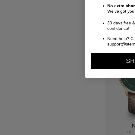
Q
No extra cha
Nor
239
We've got you
Prei
(55
30 days free &
confidence!
Need help? Co
support@ster
SH
N
AUT