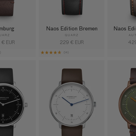
mburg
Naos Edition Bremen
Naos Edi
UARZ
QUARZ
AU
maler
 € EUR
Normaler
229 € EUR
Nor
42
s
Preis
Pre
)
(14)