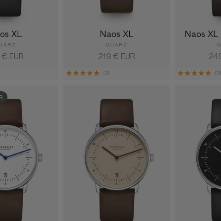
os XL
Naos XL
Naos XL 
UARZ
QUARZ
maler
 € EUR
Normaler
219 € EUR
Nor
24
s
Preis
Pre
(3)
(3
R