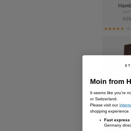
Hamb
AUT
Nor
699
Prei
(3)
Moin from 
It seems like you're n
or Switzerland.
Please visit our
Intern
shopping experience.
Fast express
Germany direct
Berlin 