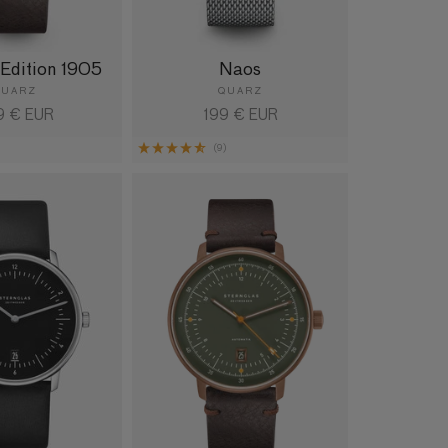
Edition 1905
Naos
QUARZ
QUARZ
maler
9 € EUR
Normaler
199 € EUR
is
Preis
)
(9)