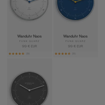
Wanduhr Naos
Wanduhr Naos
FUNK QUARZ
FUNK QUARZ
Normaler
99 € EUR
Normaler
99 € EUR
Preis
Preis
(51)
(51)