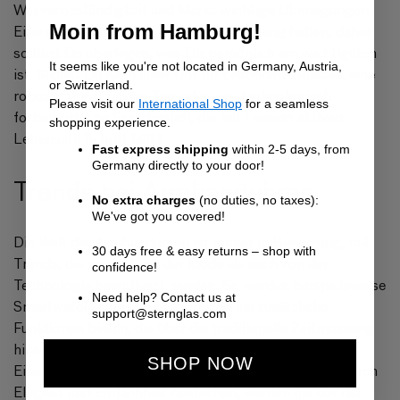
Wasserbeständigkeit und Marke wichtige Überlegungen.
Moin from Hamburg!
Eine gut gewählte Uhr kann ein Leben lang halten, daher
solltest Du überlegen, was Dir persönlich am wichtigsten
It seems like you're not located in Germany, Austria,
ist. Suchst Du nach einer Uhr für besondere Anlässe, eine
or Switzerland.
robuste Uhr für jeden Tag oder eine technologisch
Please visit our
International Shop
for a seamless
fortschrittliche Smartwatch, die mit Deinem aktiven
shopping experience.
Lebensstil Schritt hält?
Fast express shipping
within 2-5 days, from
Germany directly to your door!
Trends bei Armbanduhren
No extra charges
(no duties, no taxes):
We've got you covered!
Die Welt der Armbanduhren ist immer in Bewegung, mit
30 days free & easy returns – shop with
Trends, die sowohl von der Mode als auch von der
confidence!
Technologie beeinflusst werden. So werden beispielsweise
Need help? Contact us at
Smartwatches immer beliebter, da sie zusätzliche
support@sternglas.com
Funktionen bieten, die über die traditionelle Zeitmessung
hinausgehen.
SHOP NOW
Eines ist aber gewiss: Minimalistische Designs, die durch
Eleganz und Einfachheit bestechen, werden nie aus der