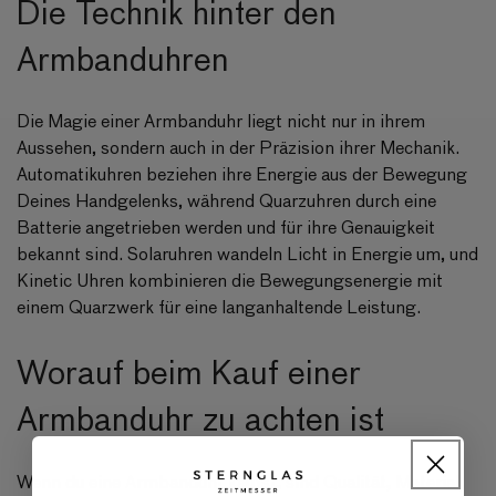
Die Technik hinter den
Armbanduhren
Die Magie einer Armbanduhr liegt nicht nur in ihrem
Aussehen, sondern auch in der Präzision ihrer Mechanik.
Automatikuhren beziehen ihre Energie aus der Bewegung
Deines Handgelenks, während Quarzuhren durch eine
Batterie angetrieben werden und für ihre Genauigkeit
bekannt sind. Solaruhren wandeln Licht in Energie um, und
Kinetic Uhren kombinieren die Bewegungsenergie mit
einem Quarzwerk für eine langanhaltende Leistung.
Worauf beim Kauf einer
Armbanduhr zu achten ist
Wenn du eine Armbanduhr kaufst, sind Qualität, Material,