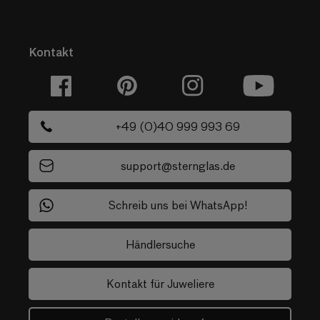
Kontakt
Facebook
Pinterest
Instagram
YouTube
+49 (0)40 999 993 69
support@sternglas.de
Schreib uns bei WhatsApp!
Händlersuche
Kontakt für Juweliere