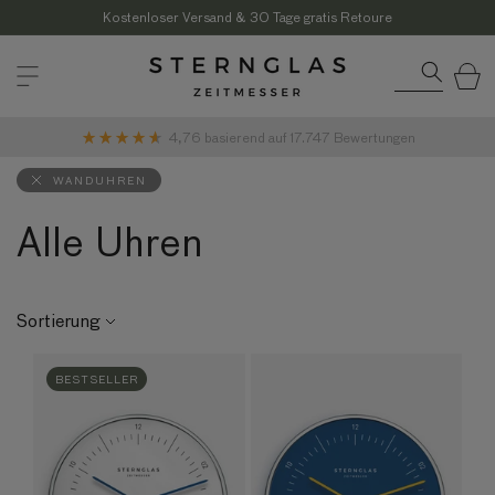
Direkt
zum
Kostenloser Versand & 30 Tage gratis Retoure
Inhalt
Warenkor
4,76
basierend auf
17.747
Bewertungen
WANDUHREN
Alle Uhren
Sortierung
BESTSELLER