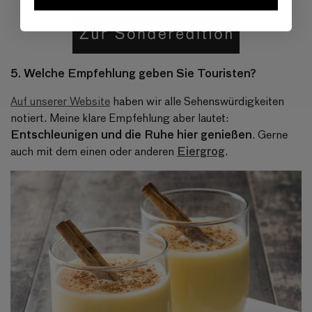
5. Welche Empfehlung geben Sie Touristen?
Auf unserer Website
haben wir alle Sehenswürdigkeiten
notiert. Meine klare Empfehlung aber lautet:
Entschleunigen und die Ruhe hier genießen
. Gerne
Eiergrog
auch mit dem einen oder anderen
.