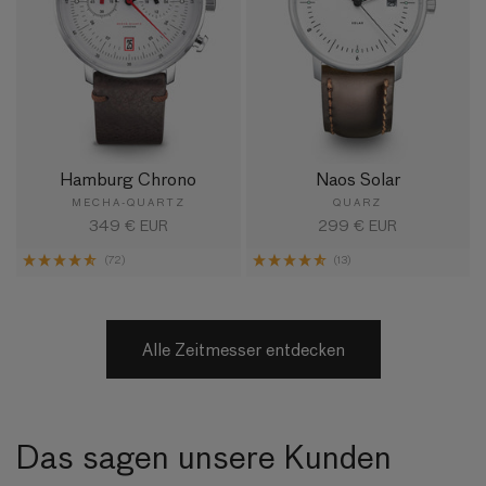
Hamburg Chrono
Naos Solar
MECHA-QUARTZ
QUARZ
Normaler
349 € EUR
Normaler
299 € EUR
Preis
Preis
(72)
(13)
Alle Zeitmesser entdecken
Das sagen unsere Kunden