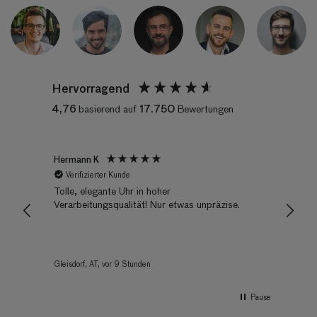
Hervorragend
4,76
17.750
basierend auf
Bewertungen
Hermann K
Nicola
Verifizierter Kunde
Veri
Tolle, elegante Uhr in hoher
Hambur
Verarbeitungsqualität! Nur etwas unpräzise.
turz
Die Uh
Leder 
mein G
mit de
Gleisdorf, AT, vor 9 Stunden
Munich,
Pause