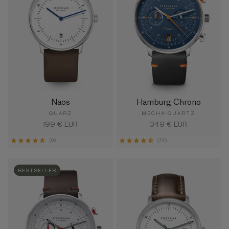
Naos
Hamburg Chrono
QUARZ
MECHA-QUARTZ
Normaler
199 € EUR
Normaler
349 € EUR
Preis
Preis
(9)
(72)
BESTSELLER