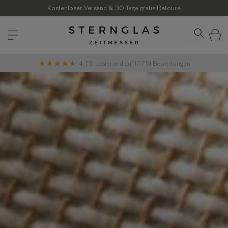
Direkt
zum
Kostenloser Versand & 30 Tage gratis Retoure
Inhalt
Warenkor
4,76
basierend auf
17.751
Bewertungen