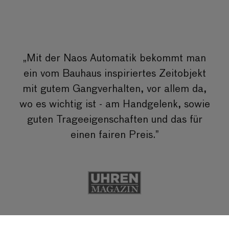
„Mit der Naos Automatik bekommt man
ein vom Bauhaus inspiriertes Zeitobjekt
mit gutem Gangverhalten, vor allem da,
wo es wichtig ist - am Handgelenk, sowie
guten Trageeigenschaften und das für
einen fairen Preis.”
1
/
3